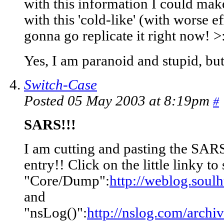
with this information I could ma
with this 'cold-like' (with worse 
gonna go replicate it right now! >
Yes, I am paranoid and stupid, but
Switch-Case
Posted 05 May 2003 at 8:19pm
#
SARS!!!
I am cutting and pasting the SAR
entry!! Click on the little linky t
"Core/Dump":
http://weblog.soul
and
"nsLog()":
http://nslog.com/arch