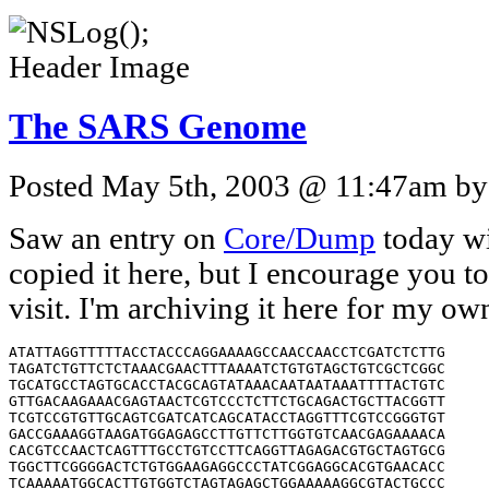
The SARS Genome
Posted May 5th, 2003 @ 11:47am by 
Saw an entry on
Core/Dump
today w
copied it here, but I encourage you to
visit. I'm archiving it here for my 
ATATTAGGTTTTTACCTACCCAGGAAAAGCCAACCAACCTCGATCTCTTG
TAGATCTGTTCTCTAAACGAACTTTAAAATCTGTGTAGCTGTCGCTCGGC
TGCATGCCTAGTGCACCTACGCAGTATAAACAATAATAAATTTTACTGTC
GTTGACAAGAAACGAGTAACTCGTCCCTCTTCTGCAGACTGCTTACGGTT
TCGTCCGTGTTGCAGTCGATCATCAGCATACCTAGGTTTCGTCCGGGTGT
GACCGAAAGGTAAGATGGAGAGCCTTGTTCTTGGTGTCAACGAGAAAACA
CACGTCCAACTCAGTTTGCCTGTCCTTCAGGTTAGAGACGTGCTAGTGCG
TGGCTTCGGGGACTCTGTGGAAGAGGCCCTATCGGAGGCACGTGAACACC
TCAAAAATGGCACTTGTGGTCTAGTAGAGCTGGAAAAAGGCGTACTGCCC
CAGCTTGAACAGCCCTATGTGTTCATTAAACGTTCTGATGCCTTAAGCAC
CAATCACGGCCACAAGGTCGTTGAGCTGGTTGCAGAAATGGACGGCATTC
AGTACGGTCGTAGCGGTATAACACTGGGAGTACTCGTGCCACATGTGGGC
GAAACCCCAATTGCATACCGCAATGTTCTTCTTCGTAAGAACGGTAATAA
GGGAGCCGGTGGTCATAGCTATGGCATCGATCTAAAGTCTTATGACTTAG
GTGACGAGCTTGGCACTGATCCCATTGAAGATTATGAACAAAACTGGAAC
ACTAAGCATGGCAGTGGTGCACTCCGTGAACTCACTCGTGAGCTCAATGG
AGGTGCAGTCACTCGCTATGTCGACAACAATTTCTGTGGCCCAGATGGGT
ACCCTCTTGATTGCATCAAAGATTTTCTCGCACGCGCGGGCAAGTCAATG
TGCACTCTTTCCGAACAACTTGATTACATCGAGTCGAAGAGAGGTGTCTA
CTGCTGCCGTGACCATGAGCATGAAATTGCCTGGTTCACTGAGCGCTCTG
ATAAGAGCTACGAGCACCAGACACCCTTCGAAATTAAGAGTGCCAAGAAA
TTTGACACTTTCAAAGGGGAATGCCCAAAGTTTGTGTTTCCTCTTAACTC
AAAAGTCAAAGTCATTCAACCACGTGTTGAAAAGAAAAAGACTGAGGGTT
TCATGGGGCGTATACGCTCTGTGTACCCTGTTGCATCTCCACAGGAGTGT
AACAATATGCACTTGTCTACCTTGATGAAATGTAATCATTGCGATGAAGT
TTCATGGCAGACGTGCGACTTTCTGAAAGCCACTTGTGAACATTGTGGCA
CTGAAAATTTAGTTATTGAAGGACCTACTACATGTGGGTACCTACCTACT
AATGCTGTAGTGAAAATGCCATGTCCTGCCTGTCAAGACCCAGAGATTGG
ACCTGAGCATAGTGTTGCAGATTATCACAACCACTCAAACATTGAAACTC
GACTCCGCAAGGGAGGTAGGACTAGATGTTTTGGAGGCTGTGTGTTTGCC
TATGTTGGCTGCTATAATAAGCGTGCCTACTGGGTTCCTCGTGCTAGTGC
TGATATTGGCTCAGGCCATACTGGCATTACTGGTGACAATGTGGAGACCT
TGAATGAGGATCTCCTTGAGATACTGAGTCGTGAACGTGTTAACATTAAC
ATTGTTGGCGATTTTCATTTGAATGAAGAGGTTGCCATCATTTTGGCATC
TTTCTCTGCTTCTACAAGTGCCTTTATTGACACTATAAAGAGTCTTGATT
ACAAGTCTTTCAAAACCATTGTTGAGTCCTGCGGTAACTATAAAGTTACC
AAGGGAAAGCCCGTAAAAGGTGCTTGGAACATTGGACAACAGAGATCAGT
TTTAACACCACTGTGTGGTTTTCCCTCACAGGCTGCTGGTGTTATCAGAT
CAATTTTTGCGCGCACACTTGATGCAGCAAACCACTCAATTCCTGATTTG
CAAAGAGCAGCTGTCACCATACTTGATGGTATTTCTGAACAGTCATTACG
TCTTGTCGACGCCATGGTTTATACTTCAGACCTGCTCACCAACAGTGTCA
TTATTATGGCATATGTAACTGGTGGTCTTGTACAACAGACTTCTCAGTGG
TTGTCTAATCTTTTGGGCACTACTGTTGAAAAACTCAGGCCTATCTTTGA
ATGGATTGAGGCGAAACTTAGTGCAGGAGTTGAATTTCTCAAGGATGCTT
GGGAGATTCTCAAATTTCTCATTACAGGTGTTTTTGACATCGTCAAGGGT
CAAATACAGGTTGCTTCAGATAACATCAAGGATTGTGTAAAATGCTTCAT
TGATGTTGTTAACAAGGCACTCGAAATGTGCATTGATCAAGTCACTATCG
CTGGCGCAAAGTTGCGATCACTCAACTTAGGTGAAGTCTTCATCGCTCAA
AGCAAGGGACTTTACCGTCAGTGTATACGTGGCAAGGAGCAGCTGCAACT
ACTCATGCCTCTTAAGGCACCAAAAGAAGTAACCTTTCTTGAAGGTGATT
CACATGACACAGTACTTACCTCTGAGGAGGTTGTTCTCAAGAACGGTGAA
CTCGAAGCACTCGAGACGCCCGTTGATAGCTTCACAAATGGAGCTATCGT
TGGCACACCAGTCTGTGTAAATGGCCTCATGCTCTTAGAGATTAAGGACA
AAGAACAATACTGCGCATTGTCTCCTGGTTTACTGGCTACAAACAATGTC
TTTCGCTTAAAAGGGGGTGCACCAATTAAAGGTGTAACCTTTGGAGAAGA
TACTGTTTGGGAAGTTCAAGGTTACAAGAATGTGAGAATCACATTTGAGC
TTGATGAACGTGTTGACAAAGTGCTTAATGAAAAGTGCTCTGTCTACACT
GTTGAATCCGGTACCGAAGTTACTGAGTTTGCATGTGTTGTAGCAGAGGC
TGTTGTGAAGACTTTACAACCAGTTTCTGATCTCCTTACCAACATGGGTA
TTGATCTTGATGAGTGGAGTGTAGCTACATTCTACTTATTTGATGATGCT
GGTGAAGAAAACTTTTCATCACGTATGTATTGTTCCTTTTACCCTCCAGA
TGAGGAAGAAGAGGACGATGCAGAGTGTGAGGAAGAAGAAATTGATGAAA
CCTGTGAACATGAGTACGGTACAGAGGATGATTATCAAGGTCTCCCTCTG
GAATTTGGTGCCTCAGCTGAAACAGTTCGAGTTGAGGAAGAAGAAGAGGA
AGACTGGCTGGATGATACTACTGAGCAATCAGAGATTGAGCCAGAACCAG
AACCTACACCTGAAGAACCAGTTAATCAGTTTACTGGTTATTTAAAACTT
ACTGACAATGTTGCCATTAAATGTGTTGACATCGTTAAGGAGGCACAAAG
TGCTAATCCTATGGTGATTGTAAATGCTGCTAACATACACCTGAAACATG
GTGGTGGTGTAGCAGGTGCACTCAACAAGGCAACCAATGGTGCCATGCAA
AAGGAGAGTGATGATTACATTAAGCTAAATGGCCCTCTTACAGTAGGAGG
GTCTTGTTTGCTTTCTGGACATAATCTTGCTAAGAAGTGTCTGCATGTTG
TTGGACCTAACCTAAATGCAGGTGAGGACATCCAGCTTCTTAAGGCAGCA
TATGAAAATTTCAATTCACAGGACATCTTACTTGCACCATTGTTGTCAGC
AGGCATATTTGGTGCTAAACCACTTCAGTCTTTACAAGTGTGCGTGCAGA
CGGTTCGTACACAGGTTTATATTGCAGTCAATGACAAAGCTCTTTATGAG
CAGGTTGTCATGGATTATCTTGATAACCTGAAGCCTAGAGTGGAAGCACC
TAAACAAGAGGAGCCACCAAACACAGAAGATTCCAAAACTGAGGAGAAAT
CTGTCGTACAGAAGCCTGTCGATGTGAAGCCAAAAATTAAGGCCTGCATT
GATGAGGTTACCACAACACTGGAAGAAACTAAGTTTCTTACCAATAAGTT
ACTCTTGTTTGCTGATATCAATGGTAAGCTTTACCATGATTCTCAGAACA
TGCTTAGAGGTGAAGATATGTCTTTCCTTGAGAAGGATGCACCTTACATG
GTAGGTGATGTTATCACTAGTGGTGATATCACTTGTGTTGTAATACCCTC
CAAAAAGGCTGGTGGCACTACTGAGATGCTCTCAAGAGCTTTGAAGAAAG
TGCCAGTTGATGAGTATATAACCACGTACCCTGGACAAGGATGTGCTGGT
TATACACTTGAGGAAGCTAAGACTGCTCTTAAGAAATGCAAATCTGCATT
TTATGTACTACCTTCAGAAGCACCTAATGCTAAGGAAGAGATTCTAGGAA
CTGTATCCTGGAATTTGAGAGAAATGCTTGCTCATGCTGAAGAGACAAGA
AAATTAATGCCTATATGCATGGATGTTAGAGCCATAATGGCAACCATCCA
ACGTAAGTATAAAGGAATTAAAATTCAAGAGGGCATCGTTGACTATGGTG
TCCGATTCTTCTTTTATACTAGTAAAGAGCCTGTAGCTTCTATTATTACG
AAGCTGAACTCTCTAAATGAGCCGCTTGTCACAATGCCAATTGGTTATGT
GACACATGGTTTTAATCTTGAAGAGGCTGCGCGCTGTATGCGTTCTCTTA
AAGCTCCTGCCGTAGTGTCAGTATCATCACCAGATGCTGTTACTACATAT
AATGGATACCTCACTTCGTCATCAAAGACATCTGAGGAGCACTTTGTAGA
AACAGTTTCTTTGGCTGGCTCTTACAGAGATTGGTCCTATTCAGGACAGC
GTACAGAGTTAGGTGTTGAATTTCTTAAGCGTGGTGACAAAATTGTGTAC
CACACTCTGGAGAGCCCCGTCGAGTTTCATCTTGACGGTGAGGTTCTTTC
ACTTGACAAACTAAAGAGTCTCTTATCCCTGCGGGAGGTTAAGACTATAA
AAGTGTTCACAACTGTGGACAACACTAATCTCCACACACAGCTTGTGGAT
ATGTCTATGACATATGGACAGCAGTTTGGTCCAACATACTTGGATGGTGC
TGATGTTACAAAAATTAAACCTCATGTAAATCATGAGGGTAAGACTTTCT
TTGTACTACCTAGTGATGACACACTACGTAGTGAAGCTTTCGAGTACTAC
CATACTCTTGATGAGAGTTTTCTTGGTAGGTACATGTCTGCTTTAAACCA
CACAAAGAAATGGAAATTTCCTCAAGTTGGTGGTTTAACTTCAATTAAAT
GGGCTGATAACAATTGTTATTTGTCTAGTGTTTTATTAGCACTTCAACAG
CTTGAAGTCAAATTCAATGCACCAGCACTTCAAGAGGCTTATTATAGAGC
CCGTGCTGGTGATGCTGCTAACTTTTGTGCACTCATACTCGCTTACAGTA
ATAAAACTGTTGGCGAGCTTGGTGATGTCAGAGAAACTATGACCCATCTT
CTACAGCATGCTAATTTGGAATCTGCAAAGCGAGTTCTTAATGTGGTGTG
TAAACATTGTGGTCAGAAAACTACTACCTTAACGGGTGTAGAAGCTGTGA
TGTATATGGGTACTCTATCTTATGATAATCTTAAGACAGGTGTTTCCATT
CCATGTGTGTGTGGTCGTGATGCTACACAATATCTAGTACAACAAGAGTC
TTCTTTTGTTATGATGTCTGCACCACCTGCTGAGTATAAATTACAGCAAG
GTACATTCTTATGTGCGAATGAGTACACTGGTAACTATCAGTGTGGTCAT
TACACTCATATAACTGCTAAGGAGACCCTCTATCGTATTGACGGAGCTCA
CCTTACAAAGATGTCAGAGTACAAAGGACCAGTGACTGATGTTTTCTACA
AGGAAACATCTTACACTACAACCATCAAGCCTGTGTCGTATAAACTCGAT
GGAGTTACTTACACAGAGATTGAACCAAAATTGGATGGGTATTATAAAAA
GGATAATGCTTACTATACAGAGCAGCCTATAGACCTTGTACCAACTCAAC
CATTACCAAATGCGAGTTTTGATAATTTCAAACTCACATGTTCTAACACA
AAATTTGCTGATGATTTAAATCAAATGACAGGCTTCACAAAGCCAGCTTC
ACGAGAGCTATCTGTCACATTCTTCCCAGACTTGAATGGCGATGTAGTGG
CTATTGACTATAGACACTATTCAGCGAGTTTCAAGAAAGGTGCTAAATTA
CTGCATAAGCCAATTGTTTGGCACATTAACCAGGCTACAACCAAGACAAC
GTTCAAACCAAACACTTGGTGTTTACGTTGTCTTTGGAGTACAAAGCCAG
TAGATACTTCAAATTCATTTGAAGTTCTGGCAGTAGAAGACACACAAGGA
ATGGACAATCTTGCTTGTGAAAGTCAACAACCCACCTCTGAAGAAGTAGT
GGAAAATCCTACCATACAGAAGGAAGTCATAGAGTGTGACGTGAAAACTA
CCGAAGTTGTAGGCAATGTCATACTTAAACCATCAGATGAAGGTGTTAAA
GTAACACAAGAGTTAGGTCATGAGGATCTTATGGCTGCTTATGTGGAAAA
CACAAGCATTACCATTAAGAAACCTAATGAGCTTTCACTAGCCTTAGGTT
TAAAAACAATTGCCACTCATGGTATTGCTGCAATTAATAGTGTTCCTTGG
AGTAAAATTTTGGCTTATGTCAAACCATTCTTAGGACAAGCAGCAATTAC
AACATCAAATTGCGCTAAGAGATTAGCACAACGTGTGTTTAACAATTATA
TGCCTTATGTGTTTACATTATTGTTCCAATTGTGTACTTTTACTAAAAGT
ACCAATTCTAGAATTAGAGCTTCACTACCTACAACTATTGCTAAAAATAG
TGTTAAGAGTGTTGCTAAATTATGTTTGGATGCCGGCATTAATTATGTGA
AGTCACCCAAATTTTCTAAATTGTTCACAATCGCTATGTGGCTATTGTTG
TTAAGTATTTGCTTAGGTTCTCTAATCTGTGTAACTGCTGCTTTTGGTGT
ACTCTTATCTAATTTTGGTGCTCCTTCTTATTGTAATGGCGTTAGAGAAT
TGTATCTTAATTCGTCTAACGTTACTACTATGGATTTCTGTGAAGGTTCT
TTTCCTTGCAGCATTTGTTTAAGTGGATTAGACTCCCTTGATTCTTATCC
AGCTCTTGAAACCATTCAGGTGACGATTTCATCGTACAAGCTAGACTTGA
CAATTTTAGGTCTGGCCGCTGAGTGGGTTTTGGCATATATGTTGTTCACA
AAATTCTTTTATTTATTAGGTCTTTCAGCTATAATGCAGGTGTTCTTTGG
CTATTTTGCTAGTCATTTCATCAGCAATTCTTGGCTCATGTGGTTTATCA
TTAGTATTGTACAAATGGCACCCGTTTCTGCAATGGTTAGGATGTACATC
TTCTTTGCTTCTTTCTACTACATATGGAAGAGCTATGTTCATATCATGGA
TGGTTGCACCTCTTCGACTTGCATGATGTGCTATAAGCGCAATCGTGCCA
CACGCGTTGAGTGTACAACTATTGTTAATGGCATGAAGAGATCTTTCTAT
GTCTATGCAAATGGAGGCCGTGGCTTCTGCAAGACTCACAATTGGAATTG
TCTCAATTGTGACACATTTTGCACTGGTAGTACATTCATTAGTGATGAAG
TTGCTCGTGATTTGTCACTCCAGTTTAAAAGACCAATCAACCCTACTGAC
CAGTCATCGTATATTGTTGATAGTGTTGCTGTGAAAAATGGCGCGCTTCA
CCTCTACTTTGACAAGGCTGGTCAAAAGACCTATGAGAGACATCCGCTCT
CCCATTTTGTCAATTTAGACAATTTGAGAGCTAACAACACTAAAGGTTCA
CTGCCTATTAATGTCATAGTTTTTGATGGCAAGTCCAAATGCGACGAGTC
TGCTTCTAAGTCTGCTTCTGTGTACTACAGTCAGCTGATGTGCCAACCTA
TTCTGTTGCTTGACCAAGCTCTTGTATCAGACGTTGGAGATAGTACTGAA
GTTTCCGTTAAGATGTTTGATGCTTATGTCGACACCTTTTCAGCAACTTT
TAGTGTTCCTATGGAAAAACTTAAGGCACTTGTTGCTACAGCTCACAGCG
AGTTAGCAAAGGGTGTAGCTTTAGATGGTGTCCTTTCTACATTCGTGTCA
GCTGCCCGACAAGGTGTTGTTGATACCGATGTTGACACAAAGGATGTTAT
TGAATGTCTCAAACTTTCACATCACTCTGACTTAGAAGTGACAGGTGACA
GTTGTAACAATTTCATGCTCACCTATAATAAGGTTGAAAACATGACGCCC
AGAGATCTTGGCGCATGTATTGACTGTAATGCAAGGCATATCAATGCCCA
AGTAGCAAAAAGTCACAATGTTTCACTCATCTGGAATGTAAAAGACTACA
TGTCTTTATCTGAACAGCTGCGTAAACAAATTCGTAGTGCTGCCAAGAAG
AACAACATACCTTTTAGACTAACTTGTGCTACAACTAGACAGGTTGTCAA
TGTCATAACTACTAAAATCTCACTCAAGGGTGGTAAGATTGTTAGTACTT
GTTTTAAACTTATGCTTAAGGCCACATTATTGTGCGTTCTTGCTGCATTG
GTTTGTTATATCGTTATGCCAGTACATACATTGTCAATCCATGATGGTTA
CACAAATGAAATCATTGGTTACAAAGCCATTCAGGATGGTGTCACTCGTG
ACATCATTTCTACTGATGATTGTTTTGCAAATAAACATGCTGGTTTTGAC
GCATGGTTTAGCCAGCGTGGTGGTTCATACAAAAATGACAAAAGCTGCCC
TGTAGTAGCTGCTATCATTACAAGAGAGATTGGTTTCATAGTGCCTGGCT
TACCGGGTACTGTGCTGAGAGCAATCAATGGTGACTTCTTGCATTTTCTA
CCTCGTGTTTTTAGTGCTGTTGGCAACATTTGCTACACACCTTCCAAACT
CATTGAGTATAGTGATTTTGCTACCTCTGCTTGCGTTCTTGCTGCTGAGT
GTACAATTTTTAAGGATGCTATGGGCAAACCTGTGCCATATTGTTATGAC
ACTAATTTGCTAGAGGGTTCTATTTCTTATAGTGAGCTTCGTCCAGACAC
TCGTTATGTGCTTATGGATGGTTCCATCATACAGTTTCCTAACACTTACC
TGGAGGGTTCTGTTAGAGTAGTAACAACTTTTGATGCTGAGTACTGTAGA
CATGGTACATGCGAAAGGTCAGAAGTAGGTATTTGCCTATCTACCAGTGG
TAGATGGGTTCTTAATAATGAGCATTACAGAGCTCTATCAGGAGTTTTCT
GTGGTGTTGATGCGATGAATCTCATAGCTAACATCTTTACTCCTCTTGTG
CAACCTGTGGGTGCTTTAGATGTGTCTGCTTCAGTAGTGGCTGGTGGTAT
TATTGCCATATTGGTGACTTGTGCTGCCTACTACTTTATGAAATTCAGAC
GTGTTTTTGGTGAGTACAACCATGTTGTTGCTGCTAATGCACTTTTGTTT
TTGATGTCTTTCACTATACTCTGTCTGGTACCAGCTTACAGCTTTCTGCC
GGGAGTCTACTCAGTCTTTTACTTGTACTTGACATTCTATTTCACCAATG
ATGTTTCATTCTTGGCTCACCTTCAATGGTTTGCCATGTTTTCTCCTATT
GTGCCTTTTTGGATAACAGCAATCTATGTATTCTGTATTTCTCTGAAGCA
CTGCCATTGGTTCTTTAACAACTATCTTAGGAAAAGAGTCATGTTTAATG
GAGTTACATTTAGTACCTTCGAGGAGGCTGCTTTGTGTACCTTTTTGCTC
AACAAGGAAATGTACCTAAAATTGCGTAGCGAGACACTGTTGCCACTTAC
ACAG